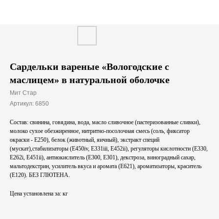
Сардельки вареные «Вологодские с
маслицем» в натуральной оболочке
Мит Стар
Артикул:
6850
Состав: свинина, говядина, вода, масло сливочное (пастеризованные сливки),
молоко сухое обезжиренное, нитритно-посолочная смесь (соль, фиксатор
окраски - E250), белок (животный, яичный), экстракт специй
(мускат),стабилизаторы (E450iv, E331iii, Е452ii), регуляторы кислотности (E330,
E262i, E451ii), антиокислитель (E300, E301), декстроза, виноградный сахар,
мальтодекстрин, усилитель вкуса и аромата (E621), ароматизаторы, краситель
(E120). БЕЗ ГЛЮТЕНА.
Цена установлена за: кг